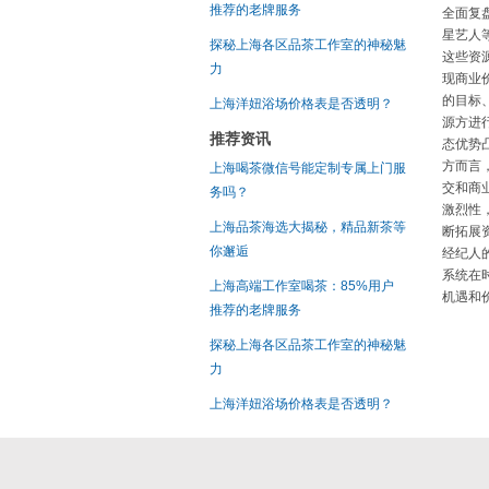
推荐的老牌服务
全面复
星艺人
探秘上海各区品茶工作室的神秘魅
这些资
力
现商业
的目标
上海洋妞浴场价格表是否透明？
源方进
推荐资讯
态优势
方而言
上海喝茶微信号能定制专属上门服
交和商
务吗？
激烈性
上海品茶海选大揭秘，精品新茶等
断拓展
你邂逅
经纪人
系统在
上海高端工作室喝茶：85%用户
机遇和
推荐的老牌服务
探秘上海各区品茶工作室的神秘魅
力
上海洋妞浴场价格表是否透明？