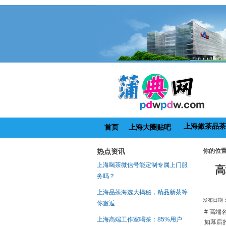
上海嫩茶品茶
首页
上海大圈贴吧
热点资讯
你的位
上海喝茶微信号能定制专属上门服
高
务吗？
上海品茶海选大揭秘，精品新茶等
发布日期：2
你邂逅
# 高
上海高端工作室喝茶：85%用户
如幕后