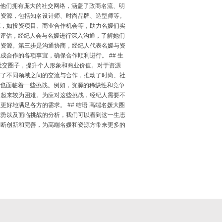
源，他们拥有庞大的社交网络，涵盖了政商名流、明
尚资源，包括知名设计师、时尚品牌、造型师等。
源，如投资项目、商业合作机会等，助力名媛们实
需求评估，经纪人会与名媛进行深入沟通，了解她们
的资源。第三步是沟通协商，经纪人代表名媛与资
合作的各项事宜，确保合作顺利进行。 ## 生
社交圈子，提升个人形象和商业价值。对于资源
进了不同领域之间的交流与合作，推动了时尚、社
程中也面临着一些挑战。例如，资源的稀缺性和竞争
调起来较为困难。为应对这些挑战，经纪人需要不
好地满足各方的需求。 ## 结语 高端名媛大圈
优势以及面临挑战的分析，我们可以看到这一生态
不断创新和完善，为高端名媛和资源方带来更多的