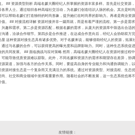
盘。 ## 资源类型剖析 高端名媛大圈经纪人所掌握的资源丰富多样。首先是社交资
等各界人士。通过组织各种高端社交活动，为名媛们创造结识人脉的机会。其次是时
源可以帮助名媛们打造独特的时尚形象，提升她们在时尚界的影响力。再者是商业资
价值。 ## 对接流程详解 资源对接并非一蹴而就，而是有着严谨的流程。第一步是
、兴趣和需求。第二步是资源匹配，根据名媛的需求，从庞大的资源库中筛选出合适
行沟通，洽谈合作细节。第四步是合作推进，在达成合作意向后，经纪人会协助双方完成
凸显 这种资源对接生态具有诸多优势。对于名媛来说，能够借助经纪人的资源，拓展
，通过与名媛的合作，可以获得更高的曝光度和品牌影响力。同时，这种生态系统促
业的共同发展。 ## 面临挑战与应对策略 然而，高端名媛大圈经纪人在资源对接过
，可能导致优质资源难以获取。此外，不同名媛和资源方的需求和期望存在差异，协
资源渠道，加强与各方的合作关系。同时，要提高自身的专业能力和沟通协调能力，以更
的资源对接生态是一个复杂而又充满活力的系统。通过对资源类型、对接流程、生态
时尚、社交和商业领域中发挥着重要作用。随着社会的不断发展，这一生态系统也将
价值。
友情链接：